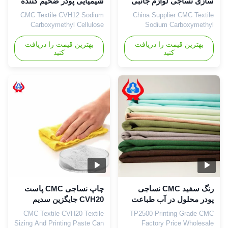
سازی نساجی لوازم جانبی
شیمیایی پودر ضخیم کننده
رنگ بندی نساجی
نساجی بی بو
CMC Textile CVH12 Sodium
China Supplier CMC Textile
Carboxymethyl Cellulose
Sodium Carboxymethyl
(CMC) China Supplier CVH12
Cellulose TP1000 CMC Dying
بهترین قیمت را دریافت
Auxiliaries Industry 1. Product
1. Product description
بهترین قیمت را دریافت
کنید
کنید
Carboxymethylcellulose
description Natural cellulose
(CMC) is a non-toxic, odorless
is the most widely distributed
white flocculent powder with
and most abundant
stable performance and is
polysaccharide in nature, and
easily soluble in water. Its
its sources are very rich. The
aqueous solution is a neutral
current modification
or alkaline transparent
technology of cellulose mainly
viscous ...
...
رنگ سفید CMC نساجی
چاپ نساجی CMC پاست
پودر محلول در آب طباعت
CVH20 جایگزین سدیم
نساجی درجه CMC
آلجینات ضخیم کننده
CMC Textile CVH20 Textile
TP2500 Printing Grade CMC
Sizing And Printing Paste Can
Factory Price Wholesale