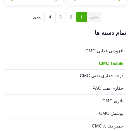
is the most widely distributed
carboxymethyl cellulose
and most abundant
sodium, wholesale price in
polysaccharide in nature, and
Chinese factories *Stable
قبلی
1
2
3
4
بعدی
its sources are very rich. The
characteristics and good film-
current modification
forming properties
technology of cellulose mainly
*Biodegradable characteristics
تمام دسته ها
focuses on ...
*Bring good ...
افزودنی غذایی CMC
CMC Textile
درجه حفاری نفتی CMC
حفاری نفت PAC
باتری CMC
پوشش CMC
خمیر دندان CMC