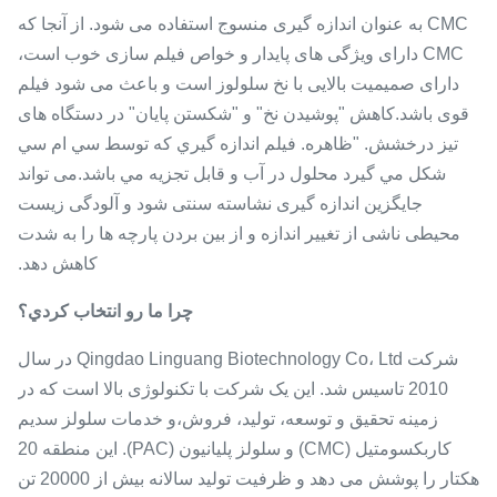
CMC به عنوان اندازه گیری منسوج استفاده می شود. از آنجا که
CMC دارای ویژگی های پایدار و خواص فیلم سازی خوب است،
دارای صمیمیت بالایی با نخ سلولوز است و باعث می شود فیلم
قوی باشد.کاهش "پوشیدن نخ" و "شکستن پایان" در دستگاه های
تیز درخشش. "ظاهره. فيلم اندازه گيري که توسط سي ام سي
شکل مي گيرد محلول در آب و قابل تجزیه مي باشد.می تواند
جایگزین اندازه گیری نشاسته سنتی شود و آلودگی زیست
محیطی ناشی از تغییر اندازه و از بین بردن پارچه ها را به شدت
کاهش دهد.
چرا ما رو انتخاب کردي؟
شرکت Qingdao Linguang Biotechnology Co، Ltd در سال
2010 تاسیس شد. این یک شرکت با تکنولوژی بالا است که در
زمینه تحقیق و توسعه، تولید، فروش،و خدمات سلولز سدیم
کاربکسومتیل (CMC) و سلولز پلیانیون (PAC). این منطقه 20
هکتار را پوشش می دهد و ظرفیت تولید سالانه بیش از 20000 تن