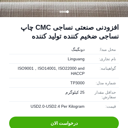
افزودنی صنعتی نساجی CMC چاپ
نساجی ضخیم کننده تولید کننده
محل مبدا:
دونگينگ
نام تجاری:
Linguang
گواهینامه:
ISO9001，ISO14001, ISO22000 and
HACCP
شماره مدل:
TP3000
حداقل مقدار
25 کیلوگرم
سفارش:
قیمت:
USD2.0-USD2.4 Per Kilogram
درخواست الان