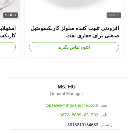
VIDEO
VIDEO
افزودنی تثبیت کننده سلولز کاربکسومتیل
صنعتی برای حفاری نفت
کاربکسومت
اکنون تماس بگیرید
Ms. HU
General Manager
ایمیل:
topsales@linguangcmc.com
تلفن:
86+532 -8699 -6872
واتساپ:
8613210134683