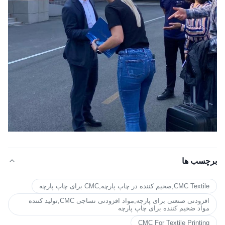
برچسب ها
CMC Textile,ضخیم کننده در چاپ پارچه,CMC برای چاپ پارچه
افزودنی صنعتی برای پارچه,مواد افزودنی نساجی CMC,تولید کننده
مواد ضخیم کننده برای چاپ پارچه
CMC For Textile Printing