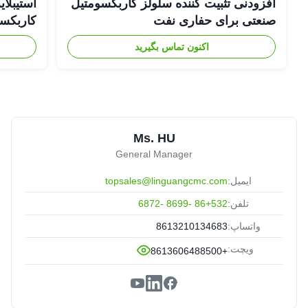
افزودنی تثبیت کننده سلولز کاربکسومتیل
صنعتی برای حفاری نفت
کاربکسومت
اکنون تماس بگیرید
Ms. HU
General Manager
ایمیل:
topsales@linguangcmc.com
تلفن:
86+532 -8699 -6872
واتساپ:
8613210134683
ویچت:
+8613606488500