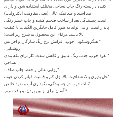
کننده در پسته رنگ چاپ نساجی مختلف استفاده شود و دارای
ضد اسید و ضد نمک عالی (یعنی مقاومت الکترولیت)
است.چسبندگی بعد از ساخت ضخیم کننده و چاپ خمیر رنگی
پایدار است، و می تواند به طور کامل جایگزین آلگینات با کیفیت
بالا باشد. مزایای این محصول به شرح زیر است:
* هیگروسکوپی خوب، افزایش نرخ رنگ سازگار، و افزایش
روشنایی؛
* نفوذ خوب. جذب رنگ عمیق و کاهش شدت کار برای تکه بندی
نساجی
*رژلبی عالی و حفظ چاپ صاف؛
*حل پذیری بالا، شفافیت بالا، ژل کم و قابلیت فیلتر کردن خوب
*ثبات خوب در چسبندگی، نگهداری آب و نفوذ خالص
* آسان برای از بین بردن، و بافت نرم.