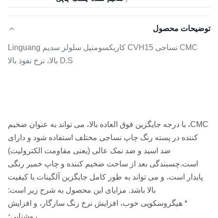
توضیحات محصول
CMC نساجی CVH15 کاربکسومتیل سلولز سدیم Linguang
D.S بالا، نرخ نفوذ بالا
CMC نساجی CVH15 کاربکسومتیل سلولز
سدیم Linguang D.S بالا، نرخ نفوذ بالا
CMC، با درجه جایگزین فوق العاده بالا، می تواند به عنوان ضخیم
کننده در پسته رنگ چاپ نساجی مختلف استفاده شود و دارای
ضد اسید و ضد نمک عالی (یعنی مقاومت الکترولیت)
است.چسبندگی بعد از ساخت ضخیم کننده و چاپ خمیر رنگی
پایدار است، و می تواند به طور کامل جایگزین آلگینات با کیفیت
بالا باشد. مزایای این محصول به شرح زیر است:
* هیگروسکوپی خوب، افزایش نرخ رنگ سازگار، و افزایش
روشنایی؛