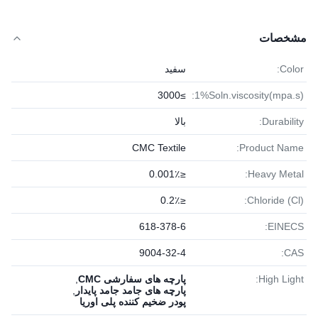
مشخصات
Color:
سفید
≥3000
1%Soln.viscosity(mpa.s):
Durability:
بالا
CMC Textile
Product Name:
≤0.001٪
Heavy Metal:
≤0.2٪
Chloride (Cl):
618-378-6
EINECS:
9004-32-4
CAS:
High Light:
پارچه های سفارشی CMC
,
پارچه های جامد جامد پایدار
,
پودر ضخیم کننده پلی اوریا