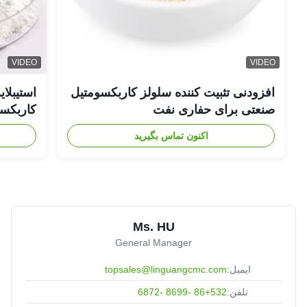
VIDEO
VIDEO
افزودنی تثبیت کننده سلولز کاربکسومتیل
صنعتی برای حفاری نفت
کاربکسومت
اکنون تماس بگیرید
Ms. HU
General Manager
ایمیل:
topsales@linguangcmc.com
تلفن:
86+532 -8699 -6872