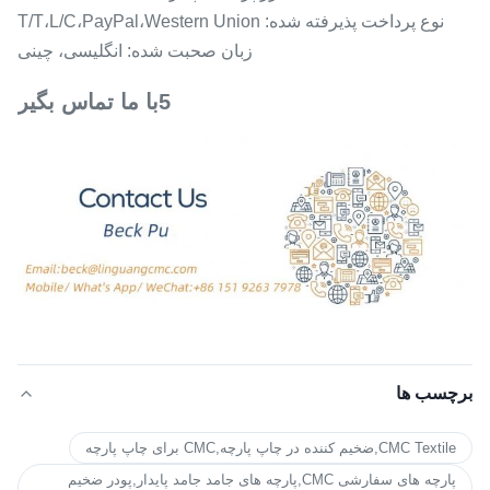
نوع پرداخت پذیرفته شده: T/T،L/C،PayPal،Western Union
زبان صحبت شده: انگلیسی، چینی
5با ما تماس بگير
برچسب ها
CMC Textile,ضخیم کننده در چاپ پارچه,CMC برای چاپ پارچه
پارچه های سفارشی CMC,پارچه های جامد جامد پایدار,پودر ضخیم