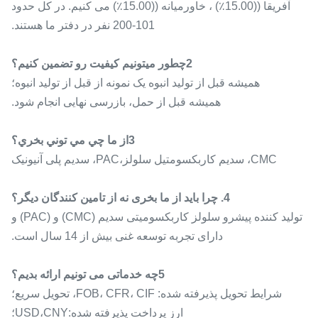
آفریقا ((15.00٪) ، خاورمیانه ((15.00٪) می کنیم. در کل حدود
101-200 نفر در دفتر ما هستند.
2چطور ميتونيم کيفيت رو تضمين کنيم؟
همیشه قبل از تولید انبوه یک نمونه از قبل از تولید انبوه؛
همیشه قبل از حمل، بازرسی نهایی انجام شود.
3از ما چي مي توني بخري؟
CMC، سدیم کاربکسومتیل سلولز،PAC، سدیم پلی آنیونیک
4. چرا باید از ما بخری نه از تامین کنندگان دیگر؟
تولید کننده پیشرو سلولز کاربکسومیتی سدیم (CMC) و (PAC) و
دارای تجربه توسعه غنی بیش از 14 سال است.
5چه خدماتی می تونیم ارائه بدیم؟
شرایط تحویل پذیرفته شده: FOB، CFR، CIF، تحویل سریع؛
ارز پرداخت پذیرفته شده:USD،CNY؛