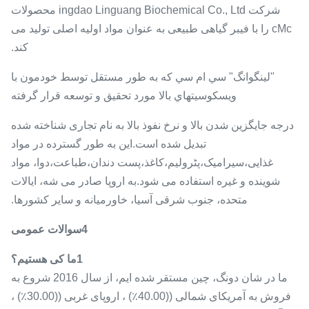
شرکت ingdao Linguang Biochemical Co., Ltd محصولات
cMc را با فیبر گیاهی طبیعی به عنوان مواد اولیه اصلی تولید می
کند.
"لينگوانگ" سي ام سي که به طور مستقل توسط خودمون با
ويسکوسيتهاي بالا مورد تحقيق و توسعه قرار گرفته
درجه جایگزین شدن بالا و نرخ نفوذ بالا به نام تجاری شناخته شده
تبدیل شده است.این به طور گسترده در مواد
غذایی،سیرامیک،پٹرولیم،کاغذ،پست دندان،طباعت،دوا، مواد
شوینده و غیره استفاده می شود.به اروپا صادر می شه، ایالات
متحده، جنوب شرقی آسیا، خاورمیانه و سایر کشورها.
4سوالات عمومی
1ما کی هستیم؟
ما در شان دونگ، چین مستقر شده ایم، از سال 2016 شروع به
فروش به آمریکای شمالی ((40.00٪) ، اروپای غربی ((30.00٪) ،