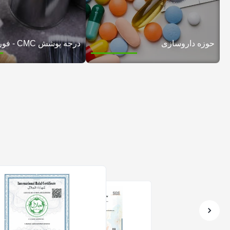
حوزه داروسازی
درجه پوشش CMC - فوری