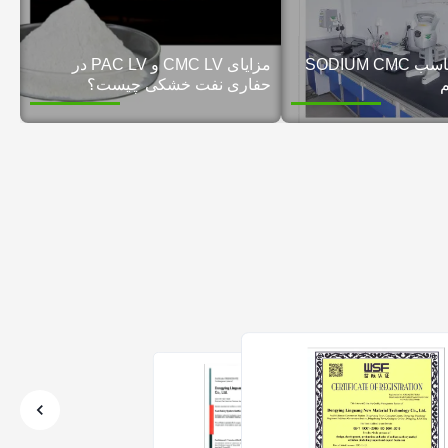
چگونه نوع مناسب SODIUM CMC
مزایای CMC LV و PAC LV در
م
حفاری نفت خشکی چیست؟