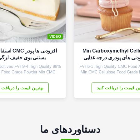
VIDEO
99٪ Min Carboxymethyl Cel
افزودنی ها پو
بستنی بوی خفیف لزگی 
itives FVH9-4 High Quality 99%
FVH6-1 High Quality CMC Food 
m Food Grade Powder Min CMC
Min CMC Cellulose Food Grade
 Product description High quality
CHINA 1. Storage: A. Store in a
boxymethyl cellulose sodium,
clean, ventilated environment. B
ین قیمت را دریافت کنید
بهترین قیمت را دریافت ک
ce *Biodegradable characteristics
for pharmaceutical and food gra
 mainly takes effects of
be put tog with toxic substance
mulsifiers and suspending agents.
substance or substance with p
*Long term ...
دستاوردهای ما