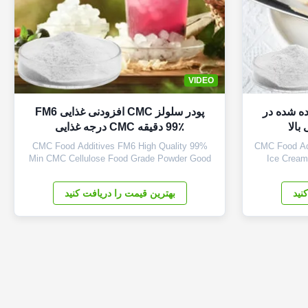
VIDEO
در CMC استفاده شده در
پودر سلولز CMC افزودنی غذایی FM6
بالا
99٪ دقیقه CMC درجه غذایی
CMC Food Additives FM6 High Quality 99%
CMC Food Add
Min CMC Cellulose Food Grade Powder Good
Ice Crea
Price 1. Why Choose Us 1. Selecting raw
Cellulose 1.
materials strictly,our products are the highest
grade car
نید
بهترین قیمت را دریافت کنید
purity. 2. Reasonable and competitive price.
wholesale pri
Provide the best and professional service. 3.
*CMC
Fast delivery of the samples ,samples ...
thickeners,e