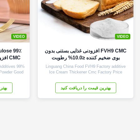
VIDEO
VIDEO
FVH9 CMC افزودنی غذایی بستنی بدون
lulose
بوی ضخیم کننده ≤10.0% رطوبت
CMC افزودنی های پودری درجه غذایی
Additives 99%
Linguang China Food FVH9 Factory additive
 Powder Good
Ice Cream Thickener Cmc Factory Price
 cool, dry,
Wholesale China 1. Product description High
. The product
quality grade carboxymethyl cellulose sodium,
بهترین قیمت را دریافت کنید
بهتر
de should not
wholesale price in Chinese factories Retard the
 and harmful
aging of gelatinized starch High viscosity CMC
eculiar ...
can replace guar gum and reduce ...