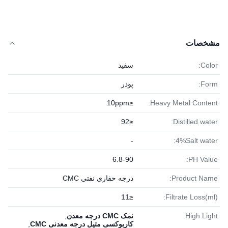
مشخصات
Color:
سفید
Form:
پودر
≤10ppm
Heavy Metal Content:
≤92
Distilled water:
-
4%Salt water:
6.8-90
PH Value:
Product Name:
درجه حفاری نفتی CMC
≤11
Filtrate Loss(ml):
High Light:
نمک CMC درجه معدن
,
کاربوکسی متیل درجه معدنی CMC
,