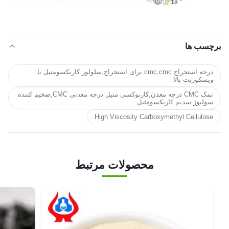
برچسب ها
درجه استخراج cmc,cmc برای استخراج,سلولوز کاربکسومتیل با
ویسکوزیت بالا
نمک CMC درجه معدن,کاربوکسی متیل درجه معدنی CMC,ضخیم کننده
سولیوز سدیم کاربکسومتیل
High Viscosity Carboxymethyl Cellulose
محصولات مرتبط