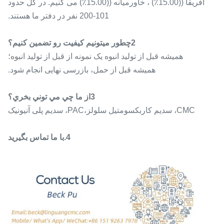
آفریقا ((15.00٪) ، خاورمیانه ((15.00٪) می کنیم. در کل حدود
101-200 نفر در دفتر ما هستند.
2چطور ميتونيم کيفيت رو تضمين کنيم؟
همیشه قبل از تولید انبوه یک نمونه از قبل از تولید انبوه؛
همیشه قبل از حمل، بازرسی نهایی انجام شود.
3از ما چي مي توني بخري؟
CMC، سدیم کاربکسومتیل سلولز،PAC، سدیم پلی آنیونیک
4.
با ما تماس بگیرید