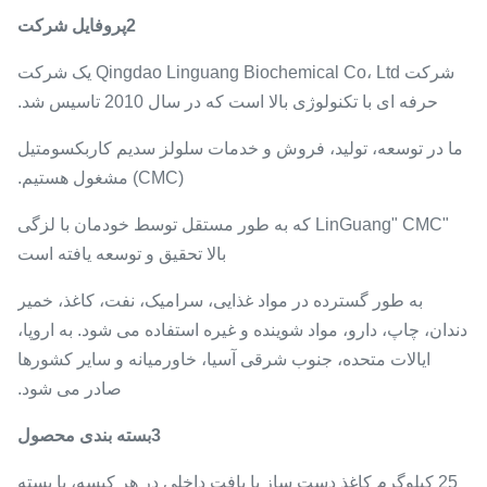
2پروفایل شرکت
شرکت Qingdao Linguang Biochemical Co، Ltd یک شرکت
حرفه ای با تکنولوژی بالا است که در سال 2010 تاسیس شد.
ما در توسعه، تولید، فروش و خدمات سلولز سدیم کاربکسومتیل
(CMC) مشغول هستیم.
"LinGuang" CMC که به طور مستقل توسط خودمان با لزگی
بالا تحقیق و توسعه یافته است
به طور گسترده در مواد غذایی، سرامیک، نفت، کاغذ، خمیر
دندان، چاپ، دارو، مواد شوینده و غیره استفاده می شود. به اروپا،
ایالات متحده، جنوب شرقی آسیا، خاورمیانه و سایر کشورها
صادر می شود.
3بسته بندی محصول
25 کیلوگرم کاغذ دست ساز با بافت داخلی در هر کیسه، یا بسته