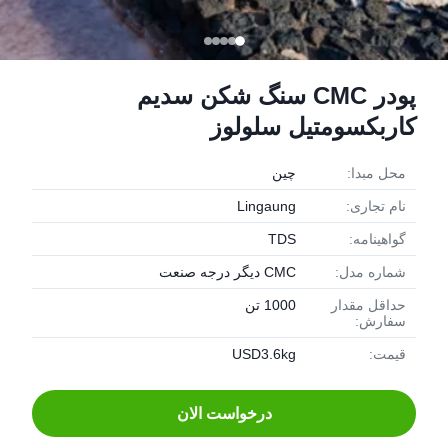
پودر CMC سنگ شکن سدیم
کاربکسومتیل سلولوز
محل مبدا:
چین
نام تجاری:
Lingaung
گواهینامه:
TDS
شماره مدل:
CMC دیگر درجه صنعت
حداقل مقدار
1000 تن
سفارش:
قیمت:
USD3.6kg
درخواست الان