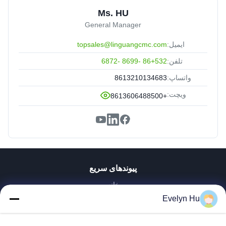
Ms. HU
General Manager
ایمیل:
topsales@linguangcmc.com
تلفن:
86+532 -8699 -6872
واتساپ:
8613210134683
ویچت:
+8613606488500
پیوندهای سریع
خانه
محصولات
Evelyn Hu
نمایش VR
دربارهی ما