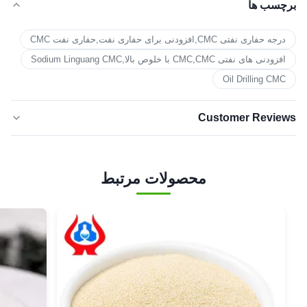
برچسب ها
درجه حفاری نفتی CMC,افزودنی برای حفاری نفت,حفاری نفت CMC
افزودنی های نفتی CMC,CMC با خلوص بالا,Sodium Linguang CMC
Oil Drilling CMC
Customer Reviews
5.0
★★★★★
★★★★★
بر اساس 50 نظر اخیر
محصولات مرتبط
5 ستاره
100%
4 ستاره
0
3 ستاره
0
دو ستاره
0
۱ ستاره
0
cathy
★★★★★
★★★★★
C
Feb 10.2026
Qatar