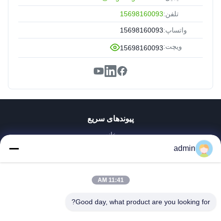
تلفن:
15698160093
واتساپ:
15698160093
ویچت:
15698160093
پیوندهای سریع
خانه
محصولات
admin
نمایش VR
دربارهی ما
11:41 AM
کارخانه تور
کنترل کیفیت
Good day, what product are you looking for?
تماس با ما