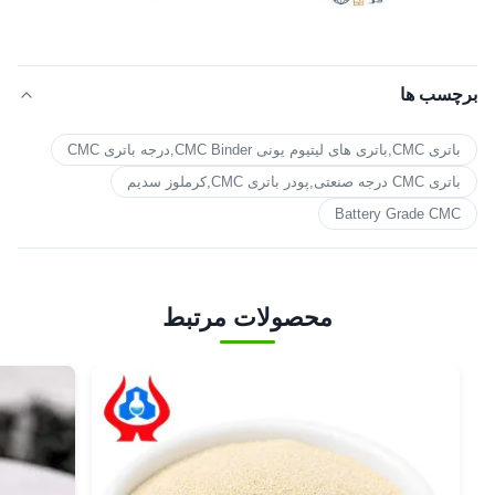
برچسب ها
باتری CMC,باتری های لیتیوم یونی CMC Binder,درجه باتری CMC
باتری CMC درجه صنعتی,پودر باتری CMC,کرملوز سدیم
Battery Grade CMC
محصولات مرتبط