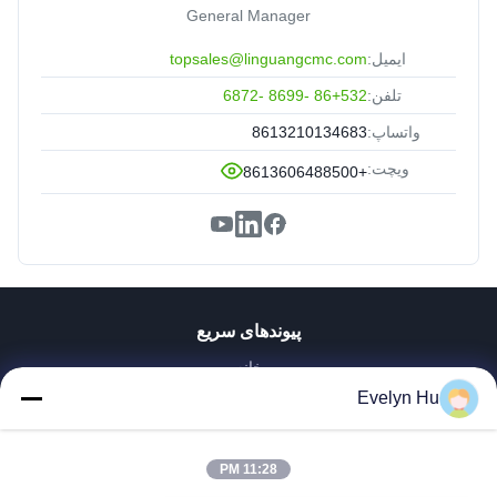
General Manager
ایمیل:
topsales@linguangcmc.com
تلفن:
86+532 -8699 -6872
واتساپ:
8613210134683
ویچت:
+8613606488500
پیوندهای سریع
خانه
محصولات
Evelyn Hu
نمایش VR
دربارهی ما
11:28 PM
کارخانه تور