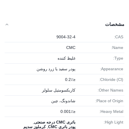
مشخصات
9004-32-4
CAS:
CMC
Name:
Type:
غلیظ کننده
Appearance:
پودر سفید یا زرد روشن
≤0.2٪
Chloride (Cl):
Other Names:
کاربکسومتیل سلولز
Place of Origin:
شاندونگ، چین
≤0.001٪
Heavy Metal:
High Light:
باتری CMC درجه صنعتی
,
پودر باتری CMC
,
کرملوز سدیم