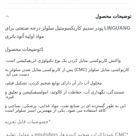
توضیحات محصول
LINGUANG پودر سدیم کاربکسومتیل سلولز درجه صنعتی برای
مواد اولیه آنود باتری
1توضیحات محصول
واکنش کاربوکسی متایل کردن یک نوع تکنولوژی اتریفیکیشن است.
کاربوکسی متایل سلولز (CMC) پس از کاربوکسی متایل شدن سلولز به
دست می آید.
محلول آب دار آن دارای توابع ضخیم کردن، تشکیل فیلم،
چسبندگی، نگهداری آب، حفاظت از کالوئید، امولسیفیکیشن و تعلیق و
غیره.
این به طور گسترده ای در صنایع نفت، مواد غذایی، پزشکی، نساجی و
کاغذ استفاده می شود، یکی از مهمترین استر سلولز است
*خصوصیات قابل تجزیه
*CMC عمدتا اثرات ضخیم کننده ها، emulsifiers و عوامل تعلیق