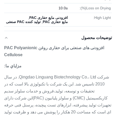
≤10.0
Loss on Drying(%):
High Light:
افزودنی مایع حفاری PAC
,
مایع حفاری PAC
,
تولید کننده PAC صنعتی
توضیحات محصول
افزودنی های صنعتی برای حفاری روغن PAC Polyanionic
Cellulose
مزاياي ما:
شرکت Qingdao Linguang Biotechnology Co.، Ltd. در سال
2010 تاسیس شد. این یک شرکت با تکنولوژی بالا است که در
تحقیقات و توسعه، تولید،فروش و خدمات سلولز سدیم
کاربکسیمتیل (CMC) و سلولز پلیانیون (PAC)این شرکت دارای
تجهیزات تولید پیشرفته، ابزارهای تست پیچیده، پرسنل فنی حرفه
ای است که مساحت 20 هکتار را پوشش می دهد و ظرفیت تولید