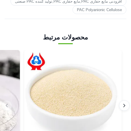
افزودنی مایع حفاری PAC,مایع حفاری PAC,تولید کننده PAC صنعتی
PAC Polyanionic Cellulose
محصولات مرتبط