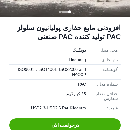
افزودنی مایع حفاری پولیانیون سلولز
PAC تولید کننده PAC صنعتی
محل مبدا:
دونگينگ
نام تجاری:
Linguang
گواهینامه:
ISO9001，ISO14001, ISO22000 and
HACCP
شماره مدل:
PAC
حداقل مقدار
25 کیلوگرم
سفارش:
قیمت:
USD2.3-USD2.6 Per Kilogram
درخواست الان