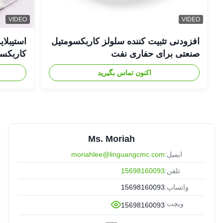
VIDEO
VIDEO
افزودنی تثبیت کننده سلولز کاربکسومتیل
صنعتی برای حفاری نفت
کاربکسومت
اکنون تماس بگیرید
Ms. Moriah
ایمیل:
moriahlee@linguangcmc.com
تلفن:
15698160093
واتساپ:
15698160093
ویچت:
15698160093