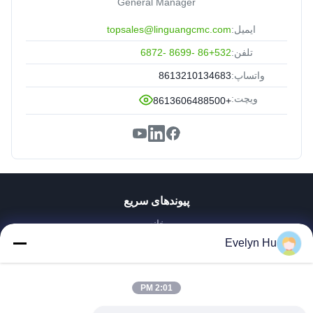
General Manager
ایمیل:
topsales@linguangcmc.com
تلفن:
86+532 -8699 -6872
واتساپ:
8613210134683
ویچت:
+8613606488500
پیوندهای سریع
خانه
محصولات
Evelyn Hu
نمایش VR
دربارهی ما
2:01 PM
کارخانه تور