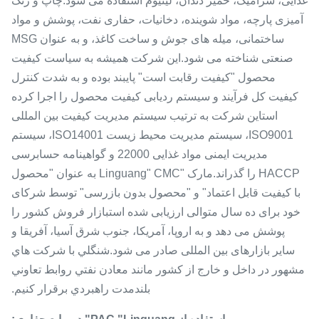
غذایی، سرامیک، خمیر دندان، لیتیوم استفاده می شود.چاپ و رنگ
آمیزی پارچه، مواد شوینده، دخانیات، حفاری نفت، پوشش و مواد
ساختمانی، میله های جوش و ساخت کاغذ، و به عنوان MSG
صنعتی شناخته می شود.این شرکت همیشه به سیاست کیفیت
محصول "کیفیت رقابت است" پایبند بوده و به شدت کنترل
کیفیت کل فرآیند و سیستم ردیابی کیفیت محصول را اجرا کرده
استاین شرکت به ترتیب سیستم مدیریت کیفیت بین المللی
ISO9001، سیستم مدیریت محیط زیست ISO14001، سیستم
مدیریت ایمنی مواد غذایی 22000 و گواهینامه حسابرسی
HACCP را گذراند.مارک "Linguang" CMC به عنوان "محصول
با کیفیت قابل اعتماد" و "محصول بدون بازرسی" توسط شرکای
خود برای ده سال متوالی ارزیابی شده استبازار فروش کشور را
پوشش می دهد و به اروپا، آمریکا، جنوب شرق آسیا، آفریقا و
سایر بازارهای بین المللی صادر می شود.شنگلي با شرکت هاي
مشهور در داخل و خارج از کشور مانند معادن نفتي روابط تعاوني
بلندمدت راهبردي برقرار کنيم.