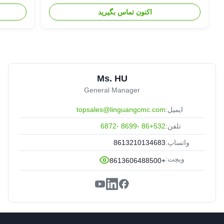
اکنون تماس بگیرید
Ms. HU
General Manager
ایمیل:
topsales@linguangcmc.com
تلفن:
86+532 -8699 -6872
واتساپ:
8613210134683
ویچت:
+8613606488500