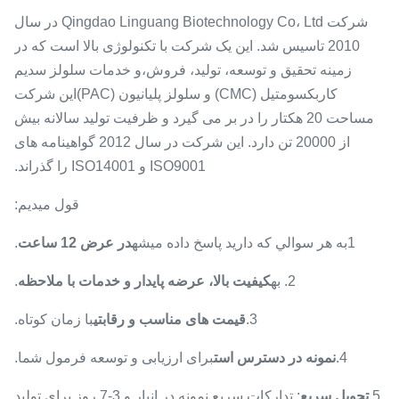
شرکت Qingdao Linguang Biotechnology Co، Ltd در سال
2010 تاسیس شد. این یک شرکت با تکنولوژی بالا است که در
زمینه تحقیق و توسعه، تولید، فروش،و خدمات سلولز سدیم
کاربکسومتیل (CMC) و سلولز پلیانیون (PAC)این شرکت
مساحت 20 هکتار را در بر می گیرد و ظرفیت تولید سالانه بیش
از 20000 تن دارد. این شرکت در سال 2012 گواهینامه های
ISO9001 و ISO14001 را گذراند.
قول ميديم:
1به هر سوالي که داريد پاسخ داده ميشه
در عرض 12 ساعت
.
2. به
کیفیت بالا، عرضه پایدار و خدمات با ملاحظه
.
3.
قیمت های مناسب و رقابتی
با زمان کوتاه.
4.
نمونه در دسترس است
برای ارزیابی و توسعه فرمول شما.
5.
تحویل سریع
: تدارکات سریع نمونه در انبار و 3-7 روز برای تولید