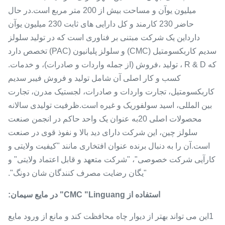
میلیون یوآن و مساحت بیش از 200 متر مربع است.در حال
حاضر 230 کارمند و کل دارایی های ثابت 230 میلیون یوآن
دارداین یک شرکت مبتنی بر فناوری است که در تولید سلولز
سدیم کاربکسومتیل (CMC) و سلولز پلیانیون (PAC) تخصص دارد
که R & D ، تولید ،فروش (از جمله واردات و صادرات)، و خدمات.
کسب و کار اصلی آن شامل تولید و فروش فیبر سدیم
کاربکسومتیل، تجارت واردات و صادرات، لجستیک مدرن، تجارت
بین المللی، اسید سولفوریک و غیره است.ظرفیت تولیدی سالانه
محصولات اصلی 20به عنوان یک واحد حاکم در انجمن صنعت
سلولز چین، این شرکت دارای دید بالا و نفوذ قوی در صنعت
است.آن را به دنبال برنده عنوان افتخاری مانند "کیفیت ولایتی و
کارآیی شرکت خصوصی"، "شرکت متعهد و قابل اعتماد ولایتی" و
"یگان رضایت مصرف کنندگان شان دونگ".
استفاده از CMC "Linguang" در مایع سیمان:
1این می تواند بهتر از دیوار چاه محافظت کند و مانع از ورود مایع