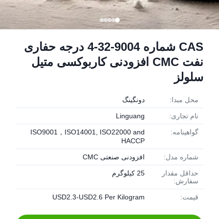
CAS شماره 9004-32-4 درجه حفاری
نفت CMC افزودنی کاربوکسی متیل
سلولز
محل مبدا:
دونگينگ
نام تجاری:
Linguang
گواهینامه:
ISO9001，ISO14001, ISO22000 and
HACCP
شماره مدل:
افزودنی صنعتی CMC
حداقل مقدار
25 کیلوگرم
سفارش:
قیمت:
USD2.3-USD2.6 Per Kilogram