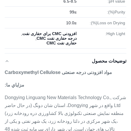
6.5-8.5
pH value:
≥99
Purity(%):
≤10.0
Loss on Drying(%):
High Light:
افزودنی CMC برای حفاری نفت
,
درجه حفاری نفت CMC
,
حفاری نفت CMC
توضیحات محصول
مواد افزودنی درجه صنعتی Carboxymethyl Cellulose
مزاياي ما:
شرکت Dongying Linguang New Materials Technology Co.,
Ltd واقع در شهر Dongying، استان شان دونگ (در حال حاضر
منطقه نمایش صنعتی تکنولوژی بالا کشاورزی دره رودخانه زرد)
،یک شهر مرکزی در دلتا رودخانه زرد، یک شهر نفتی و یکی از
تالاب های جهان است. این شهر دارای سرمایه ثبت شده 48