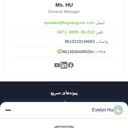
Ms. HU
General Manager
ایمیل:
topsales@linguangcmc.com
تلفن:
86+532 -8699 -6872
واتساپ:
8613210134683
ویچت:
+8613606488500
پیوندهای سریع
خانه
محصولات
Evelyn Hu
نمایش VR
دربارهی ما