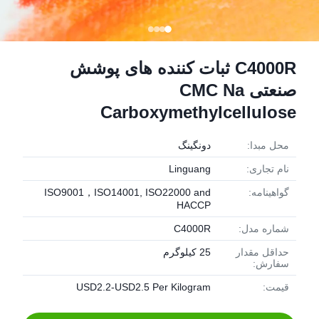
C4000R ثبات کننده های پوشش
صنعتی CMC Na
Carboxymethylcellulose
محل مبدا:
دونگينگ
نام تجاری:
Linguang
گواهینامه:
ISO9001，ISO14001, ISO22000 and
HACCP
شماره مدل:
C4000R
حداقل مقدار
25 کیلوگرم
سفارش:
قیمت:
USD2.2-USD2.5 Per Kilogram