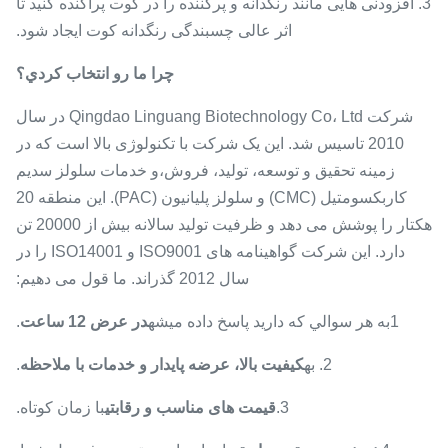
3. افزودنی هایی مانند رنگدانه و پرکننده را در کوت پراکنده کنید تا
اثر عالی چسبندگی رنگدانه کوت ایجاد شود.
چرا ما رو انتخاب کردي؟
شرکت Qingdao Linguang Biotechnology Co، Ltd در سال
2010 تاسیس شد. این یک شرکت با تکنولوژی بالا است که در
زمینه تحقیق و توسعه، تولید، فروش،و خدمات سلولز سدیم
کاربکسومتیل (CMC) و سلولز پلیانیون (PAC). این منطقه 20
هکتار را پوشش می دهد و ظرفیت تولید سالانه بیش از 20000 تن
دارد. این شرکت گواهینامه های ISO9001 و ISO14001 را در
سال 2012 گذراند. ما قول می دهیم:
1به هر سوالي که داريد پاسخ داده ميشه
در عرض 12 ساعت
.
2. به
کیفیت بالا، عرضه پایدار و خدمات با ملاحظه
.
3.
قیمت های مناسب و رقابتی
با زمان کوتاه.