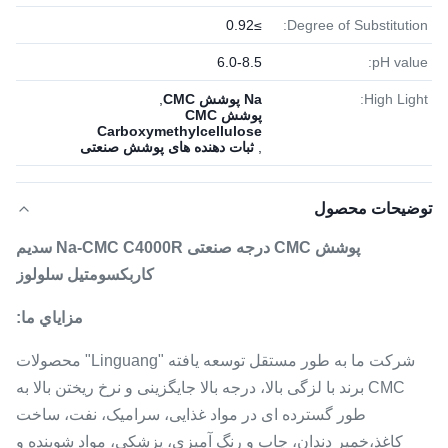
≥0.92
Degree of Substitution:
6.0-8.5
pH value:
High Light:
Na پوشش CMC
,
پوشش CMC
Carboxymethylcellulose
,
ثبات دهنده های پوشش صنعتی
توضیحات محصول
پوشش CMC درجه صنعتی Na-CMC C4000R سدیم
کاربکسومتیل سلولوز
مزاياي ما:
شرکت ما به طور مستقل توسعه یافته "Linguang" محصولات
CMC برند با لزگی بالا، درجه بالا جایگزینی و نرخ ریختن بالا به
طور گسترده ای در مواد غذایی، سرامیک، نفت، ساخت
کاغذ،خمیر دندان، چاپ و رنگ آمیزی، پزشکی، مواد شوینده و