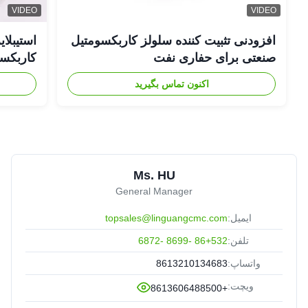
VIDEO
VIDEO
افزودنی تثبیت کننده سلولز کاربکسومتیل
صنعتی برای حفاری نفت
کاربکسومت
اکنون تماس بگیرید
Ms. HU
General Manager
ایمیل:
topsales@linguangcmc.com
تلفن:
86+532 -8699 -6872
واتساپ:
8613210134683
ویچت:
+8613606488500