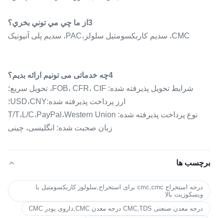
3از ما چي مي توني بخري؟
CMC، سدیم کاربکسومتیل سلولز،PAC، سدیم پلی آنیونیک
4چه خدماتی می تونیم ارائه بدیم؟
شرایط تحویل پذیرفته شده: FOB، CFR، CIF، تحویل سریع؛
ارز پرداخت پذیرفته شده:USD،CNY؛
نوع پرداخت پذیرفته شده: T/T،L/C،PayPal،Western Union
زبان صحبت شده: انگلیسی، چینی
برچسب ها
درجه استخراج cmc,cmc برای استخراج,سلولوز کاربکسومتیل با
ویسکوزیت بالا
درجه معدن صنعتی CMC,TDS درجه معدن CMC,داروی پودر CMC