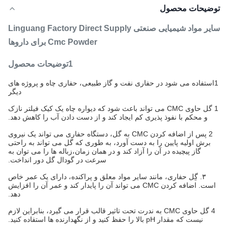
توضیحات محصول
سایر مواد شیمیایی صنعتی Linguang Factory Direct Supply
Cmc Powder برای داروها
1توضیحات محصول
1استفاده می شود در حفاری نفت و گاز طبیعی، حفاری چاه و پروژه های
دیگر
1 گل حاوی CMC می تواند باعث شود که دیواره چاه یک کیک فیلتر نازک
و محکم با نفوذ پذیری کم ایجاد کند و از دست دادن آب را کاهش دهد.
2 پس از اضافه کردن CMC به گل، دستگاه حفاری می تواند یک نیروی
برش اولیه پایین را به دست آورد، به طوری که گل می تواند به راحتی
گاز پیچیده در آن را آزاد کند و در همان زمان،زباله ها را می توان به
سرعت در گودال گل دور انداخت.
۳. گِل حفاری، مانند سایر مواد معلق و پراکنده، دارای یک عمر خاص
است. اضافه کردن CMC می تواند آن را پایدار کند و عمر آن را افزایش
دهد.
4 گل حاوی CMC به ندرت تحت تاثیر قالب قرار می گیرد، بنابراین لازم
نیست که مقدار pH بالا را حفظ کنید و از نگهدارنده ها استفاده کنید.