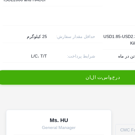
USD1.85-USD2.
حداقل مقدار سفارش:
25 کیلوگرم
Ki
شرایط پرداخت:
L/C، T/T
د
ر
خ
و
ا
س
ت
ا
ل
ا
ن
Ms. HU
General Manager
CMC Fo