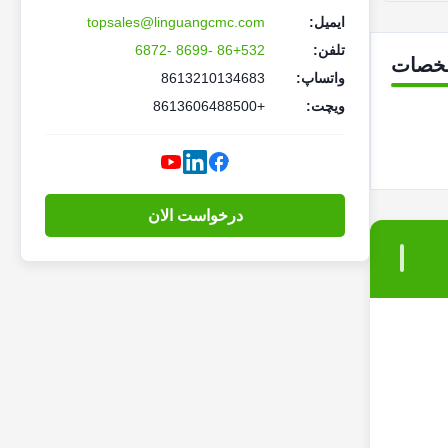
ایمیل:
topsales@linguangcmc.com
تلفن:
86+532 -8699 -6872
خصات
واتساپ:
8613210134683
ویچت:
+8613606488500
درخواست الان