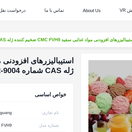
 VR
تماس با ما
درخواست نقل
About Us
بالیزرهای افزودنی مواد غذایی سفید CMC FVH9 ضخیم کننده ژله CAS شماره 9004-32-4
ژله CAS شماره 9004-32-4
خواص اساسی
نام تجاری:
nguang
شماره مدل:
FVH9