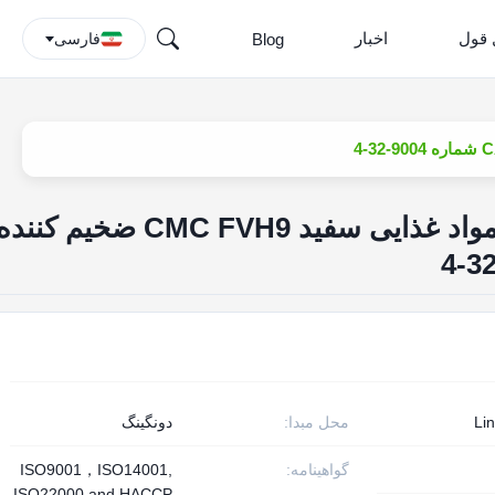
 قول
اخبار
Blog
فارسی
استیبالیزرهای افزودنی مواد غذایی سفید CMC FVH9 ضخیم کنند
Li
محل مبدا:
دونگينگ
گواهینامه:
ISO9001，ISO14001,
ISO22000 and HACCP