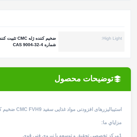
High Light:
ضخیم کننده ژله CMC تثبیت کننده های افزودنی مواد غذایی
شماره CAS 9004-32-4
توضیحات محصول
استیبالیزرهای افزودنی مواد غذایی سفید CMC FVH9 ضخیم کننده ژله CAS شماره 9004-32-4
مزاياي ما:
1مرکز تخصصی تحقیق و توسعه با نیروی فنی قوی