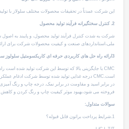
این شرکت عمدتاً در تحقیقات محصولات مختلف سلولاز با تولید سالانه 20،000 تن کربوکسیمیتیل سلولوز سدیم (MC
2. کنترل سختگیرانه فرآیند تولید محصول
شرکت به شدت کنترل فرآیند تولید محصول، و پایبند به اصول 
ملی،استانداردهای صنعت و کیفیت محصولات شرکت برای ارائه کی
3ارائه راه حل های کاربردی حرفه ای کاربکسومتیل سلولوز سدیم (CMC) برای شرکت ها
CMC با جایگزینی بالا که توسط این شرکت تولید شده است 
است.CMC درجه غذایی تولید شده توسط شرکت ادغام ع
فروخته می شود،بهبود موثر کیفیت چاپ و رنگ کردن و کاهش ه
سوالات متداول:
1.
شرایط پرداخت براتون قابل قبوله؟
T/T یا L/C