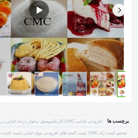
برچسب ها
افزودنی غذایی CMC,کاربکسومتیل سلولز درجه غذایی,درجه مواد غذایی CMC
ضخیم کننده ژله CMC تثبیت کننده های افزودنی مواد غذایی,تثبیت کننده های افزودنی مواد غذایی سفید CMC,شماره CAS 9004-32-4