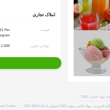
املاک تجاری
قیمت:
31 Per
logram
توانایی تامین:
2،000 تن در ماه
od Grade