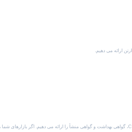
معمولا ما فاکتور تجاری، لیست بسته بندی، لایحه بارگیری، COA، گواهی بهداشت و گواهی منشأ را ارائه می دهیم. اگر بازارهای