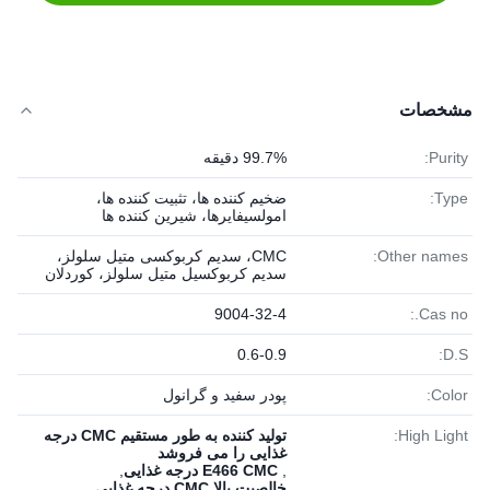
مشخصات
Purity:
99.7% دقیقه
Type:
ضخیم کننده ها، تثبیت کننده ها،
امولسیفایرها، شیرین کننده ها
Other names:
CMC، سدیم کربوکسی متیل سلولز،
سدیم کربوکسیل متیل سلولز، کوردلان
9004-32-4
Cas no.:
0.6-0.9
D.S:
Color:
پودر سفید و گرانول
High Light:
تولید کننده به طور مستقیم CMC درجه
غذایی را می فروشد
,
E466 CMC درجه غذایی
,
خالصیت بالا CMC درجه غذایی