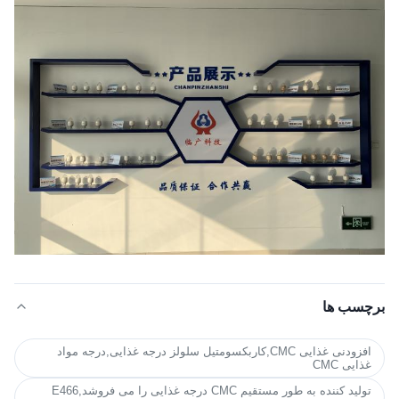
برچسب ها
افزودنی غذایی CMC,کاربکسومتیل سلولز درجه غذایی,درجه مواد
غذایی CMC
تولید کننده به طور مستقیم CMC درجه غذایی را می فروشد,E466