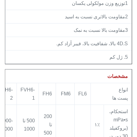
1توزیع وزن مولکولی یکسان
2مقاومت بالاتری نسبت به اسید
3مقاومت بالا نسبت به نمک
4D.S بالا، شفافیت بالا، فیبر آزاد کم.
5. ژل کم
مشخصات
انواع
FVH6-
FVH6-
FH6
FM6
FL6
پست ها
1
2
استحکام،
200
mPa▪s
500 تا
1000-
۱٪
تا
(بروکفیلد
2000
1000
500
30 دور در