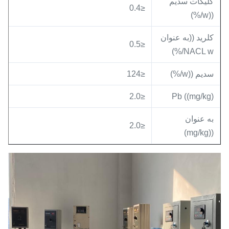
گلیکات سدیم
≤0.4
((w/%)
کلرید ((به عنوان
≤0.5
NACL w/%)
سدیم ((w/%)
≤124
≤2.0
Pb ((mg/kg)
به عنوان
≤2.0
((mg/kg)