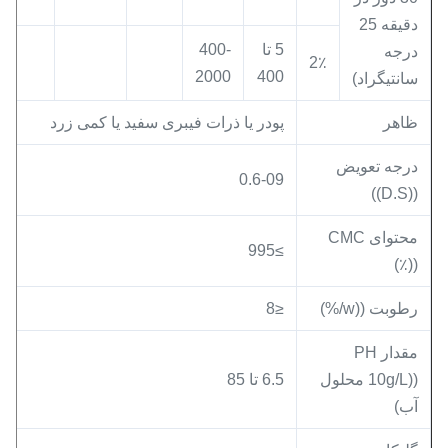
دقیقه 25
5 تا
400-
درجه
2٪
2000
400
سانتیگراد)
ظاهر
پودر یا ذرات فیبری سفید یا کمی زرد
درجه تعویض
0.6-09
((D.S))
محتوای CMC
≥995
((٪)
رطوبت ((w/%)
≤8
مقدار PH
((10g/L محلول
6.5 تا 85
آب)