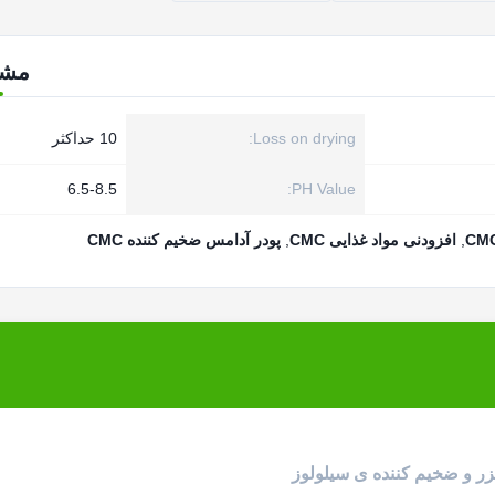
مش
Loss on drying:
10 حداکثر
6.5-8.5
PH Value:
,
افزودنی مواد غذایی CMC
,
پودر آدامس ضخیم کننده CMC