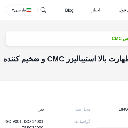
 قول
اخبار
Blog
فارسی
افزودنی مواد غذایی با طهارت بالا استیبالیزر CMC و ضخیم کننده
LIN
محل مبدا:
چین
T
گواهینامه:
ISO 9001, ISO 14001,
FSSC22000,