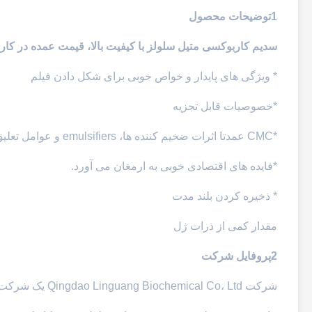
1توضیحات محصول
سدیم کاربوکسی متیل سلولز با کیفیت بالا، قیمت عمده در کار
* ویژگی های پایدار و خواص خوبی برای شکل دادن فیلم
*خصوصیات قابل تجزیه
*CMC عمدتا اثرات ضخیم کننده ها، emulsifiers و عوامل تعلیق را می گیرد.
*فایده های اقتصادی خوبی به ارمغان می آورد.
* ذخيره کردن بلند مدت
مقدار کمی از ذرات ژل
2پروفایل شرکت
شرکت Qingdao Linguang Biochemical Co، Ltd یک شرکت حرفه ای با تکنولوژی بالا است که در سال 2010 تاسیس شد.