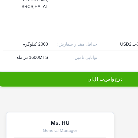
BRCS,HALAL
USD2.1-
حداقل مقدار سفارش:
2000 کیلوگرم
توانایی تامین:
1600MTS در ماه
د
ر
خ
و
ا
س
ت
ا
ل
ا
ن
Ms. HU
General Manager