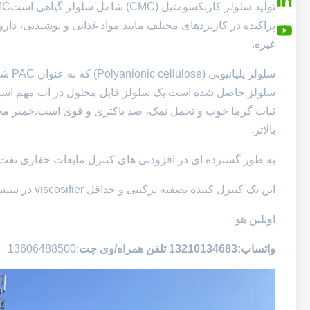
پراکنده در کاربردهای مختلف مانند مواد غذایی و نوشیدنی، دا
غیره.
سلولز
سلولز حاصل شده است.یک سلولز قابل محلول در آب مهم است، 
ثبات گرما خوب و تحمل نمک، ضد باکتری و قوی است.خمیر محص
بالاتر.
به طور گسترده ای در افزودنی های کنترل مایعات حفاری نفت 
این یک کنترل کننده تصفیه ترکیبی و حداقل viscosifier در سیستم های حفاری مبتنی بر آب شیرین و شور است.
اویلین هو
واتساپ:13210134683
تلفن همراه/وی چت
:13606488500