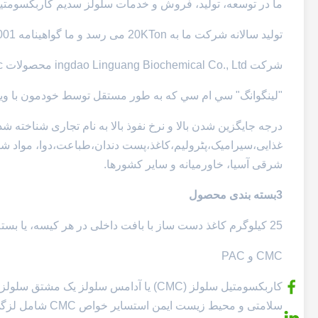
ما در توسعه، تولید، فروش و خدمات سلولز سدیم کاربکسومتیل (CMC) مشغول هست
تولید سالانه شرکت ما به 20KTon می رسد و ما گواهینامه ISO9001 و ISO14001 ، کوشر ، حلال را در سال 2012 به دست آوردیم.
شرکت ingdao Linguang Biochemical Co., Ltd محصولات cMc را با فیبر گیاهی طبیعی به عنوان مواد اولیه اصلی تولید می کند.
"لينگوانگ" سي ام سي که به طور مستقل توسط خودمون با ويسک
درجه جایگزین شدن بالا و نرخ نفوذ بالا به نام تجاری شناخته 
غذایی،سیرامیک،پٹرولیم،کاغذ،پست دندان،طباعت،دوا، مواد شوی
شرقی آسیا، خاورمیانه و سایر کشورها.
3بسته بندی محصول
25 کیلوگرم کاغذ دست ساز با بافت داخلی در هر کیسه، یا بسته بندی بر اساس نیاز مشتریان.
CMC و PAC
کاربکسومتیل سلولز (CMC) یا آدامس سلولز
سلامتی و محیط ز