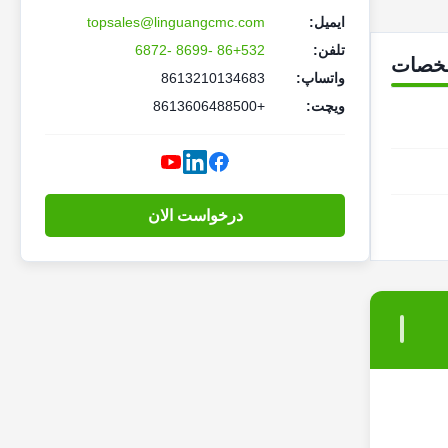
ایمیل:
topsales@linguangcmc.com
تلفن:
86+532 -8699 -6872
خصات
واتساپ:
8613210134683
ویچت:
+8613606488500
درخواست الان