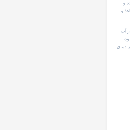
هنده و
غذ و
ل در آب
ود،
ز دمای