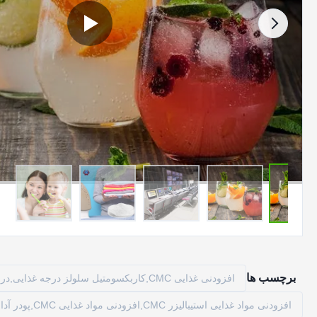
برچسب ها
افزودنی غذایی CMC,کاربکسومتیل سلولز درجه غذایی,درجه مواد غذایی CMC
افزودنی مواد غذایی استیبالیزر CMC,افزودنی مواد غذایی CMC,پودر آدامس ضخیم کننده CMC