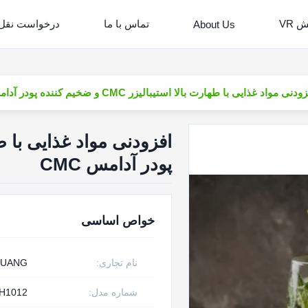
 VR
تماس با ما
درخواست نقل
About Us
ودنی مواد غذایی با طهارت بالا استیبالیزر CMC و ضخیم کننده پودر آدامس CMC
پودر آدامس CMC
خواص اساسی
نام تجاری:
GUANG
شماره مدل:
H1012