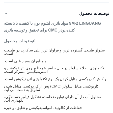
توضیحات محصول
9M-2 LINGUANG مواد باتری لیتیوم یون با کیفیت بالا بسته
کننده پودر CMC برای تحقیق و توسعه باتری
1توضیحات محصول
سلولز طبیعی گسترده ترین و فراوان ترین پلی ساکارید در طبیعت
است.
و منابع آن بسیار غنی است.
تکنولوژی اصلاح سلولز در حال حاضر عمدتا بر روی اتریفیکیشن و
استریفیکیشن متمرکز است.
واکنش کاربوکسی متایل کردن یک نوع تکنولوژی اتریفیکیشن است.
کاربوکسی متایل سلولز (CMC) پس از کاربوکسی متایل شدن
سلولز به دست می آید.
محلول آب دار آن دارای توابع ضخامت، تشکیل فیلم، چسبندگی،
نگهداری آب،
حفاظت از کالوئید، امولسیفیکیشن و تعلیق، و غیره