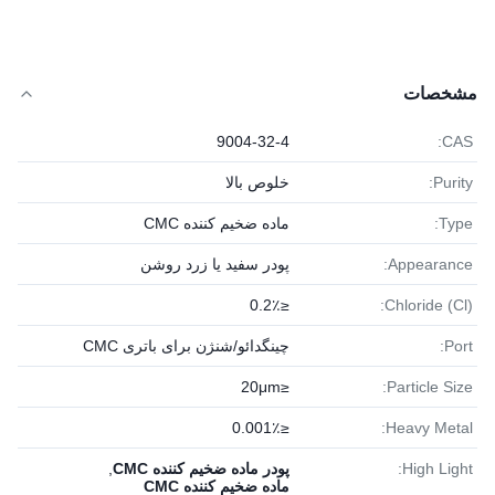
مشخصات
9004-32-4
CAS:
Purity:
خلوص بالا
Type:
ماده ضخیم کننده CMC
Appearance:
پودر سفید یا زرد روشن
≤0.2٪
Chloride (Cl):
Port:
چینگدائو/شنژن برای باتری CMC
≤20μm
Particle Size:
≤0.001٪
Heavy Metal:
High Light:
پودر ماده ضخیم کننده CMC
,
ماده ضخیم کننده CMC