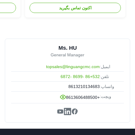
اکنون تماس بگیرید
Ms. HU
General Manager
ایمیل:
topsales@linguangcmc.com
تلفن:
86+532 -8699 -6872
واتساپ:
8613210134683
ویچت:
+8613606488500