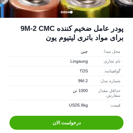
پودر عامل ضخیم کننده 9M-2 CMC
برای مواد باتری لیتیوم یون
محل مبدا:
چین
نام تجاری:
Lingaung
گواهینامه:
TDS
شماره مدل:
9M-2
حداقل مقدار
1000 تن
سفارش:
قیمت:
USD5.8kg
درخواست الان