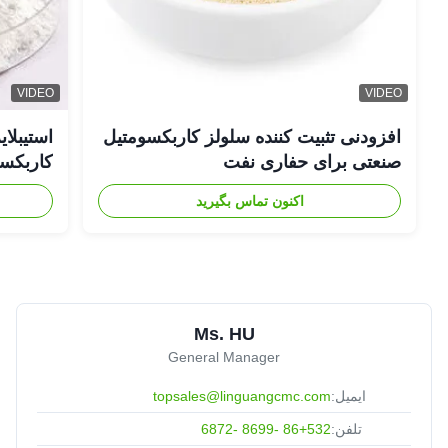
VIDEO
VIDEO
افزودنی تثبیت کننده سلولز کاربکسومتیل
صنعتی برای حفاری نفت
کاربکسومت
اکنون تماس بگیرید
Ms. HU
General Manager
ایمیل:
topsales@linguangcmc.com
تلفن:
86+532 -8699 -6872