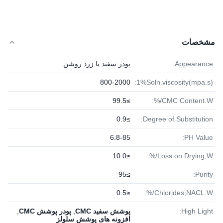
مشخصات
Appearance:
پودر سفید یا زرد روشن
800-2000
1%Soln.viscosity(mpa.s):
≥99.5
CMC Content.W/%:
≥0.9
Degree of Substitution:
6.8-85
PH Value:
≤10.0
Loss on Drying,W/%:
≥95
Purity:
≤0.5
Chlorides,NACL.W/%:
High Light:
پوشش سفید CMC
,
پودر پوشش CMC
,
افزونه های پوشش سلولز