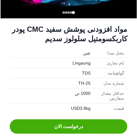
مواد افزودنی پوشش سفید CMC پودر
کاربکسومتیل سلولوز سدیم
محل مبدا:
چین
نام تجاری:
Lingaung
گواهینامه:
TDS
شماره مدل:
TH-25
حداقل مقدار
1000 تن
سفارش:
قیمت:
USD3.8kg
درخواست الان