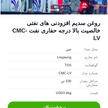
روغن سدیم افزودنی های نفتی
خالصیت بالا درجه حفاری نفت CMC-
LV
محل مبدا:
چین
نام تجاری:
Lingaung
گواهینامه:
TDS
شماره مدل:
CMC-LV
حداقل مقدار
100 تن
سفارش:
قیمت:
USD3.6kg
درخواست الان