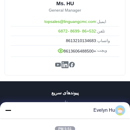
Ms. HU
General Manager
ایمیل:
topsales@linguangcmc.com
تلفن:
86+532 -8699 -6872
واتساپ:
8613210134683
ویچت:
+8613606488500
پیوندهای سریع
خانه
محصولات
Evelyn Hu
نمایش VR
دربارهی ما
5:51 PM