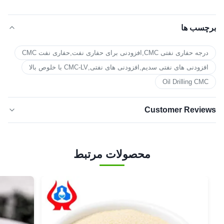
برچسب ها
درجه حفاری نفتی CMC,افزودنی برای حفاری نفت,حفاری نفت CMC
افزودنی های نفتی سدیم,افزودنی های نفتی,CMC-LV با خلوص بالا
Oil Drilling CMC
Customer Reviews
5.0
★★★★★
★★★★★
بر اساس 50 نظر اخیر
محصولات مرتبط
5 ستاره
100%
4 ستاره
0
3 ستاره
0
دو ستاره
0
۱ ستاره
0