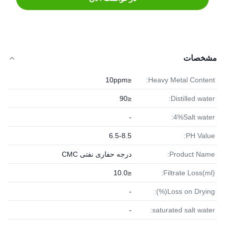
مشخصات
≤10ppm
Heavy Metal Content:
≤90
Distilled water:
-
4%Salt water:
6.5-8.5
PH Value:
Product Name:
درجه حفاری نفتی CMC
≤10.0
Filtrate Loss(ml):
-
Loss on Drying(%):
-
saturated salt water: