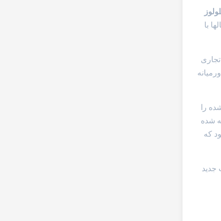
لولوز
لها با
 تجاری
رمیانه
شود. ما هر دو CMC فنی و تصفیه شده را
ا اسید مونوکلورو اکتیک (MCA) کاربوکسی متیلیشنبرای CMC تصفیه شده
د که
 جدید