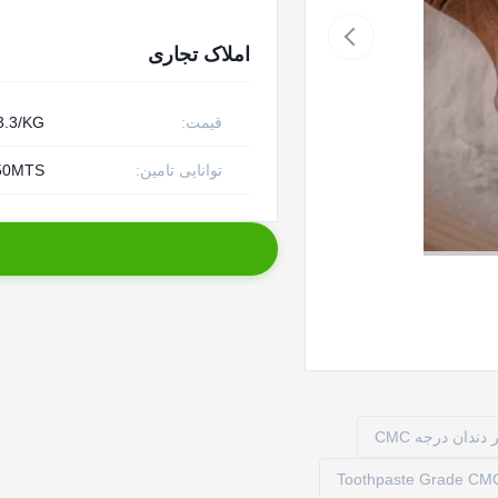
املاک تجاری
قیمت:
3.3/KG
توانایی تامین:
50MTS در رو
Toothpaste Grade CM