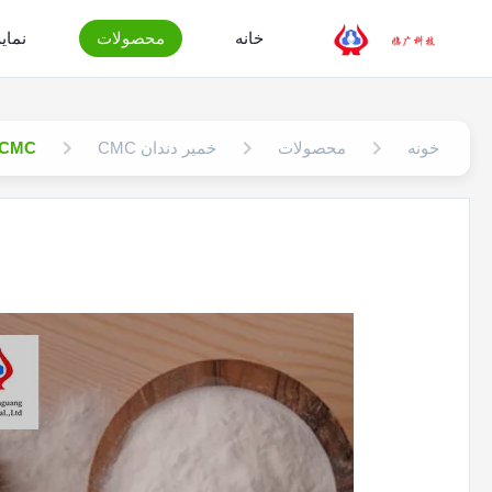
خانه
محصولات
نمایش
خونه
محصولات
خمیر دندان CMC
NA CMC در خمیر دندان TVH9 سد