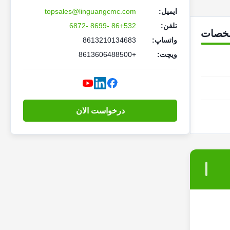
ایمیل:
topsales@linguangcmc.com
تلفن:
86+532 -8699 -6872
خصات
واتساپ:
8613210134683
ویچت:
+8613606488500
درخواست الان