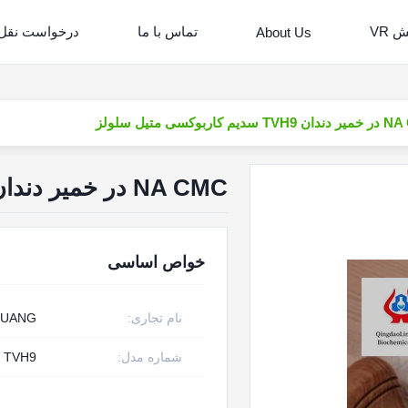
 VR
تماس با ما
درخواست نقل
About Us
یم کاربوکسی متیل سلولز
NA CMC در خمیر دندان TVH9 سدیم کاربوکسی متیل سلولز
خواص اساسی
نام تجاری:
GUANG
شماره مدل:
TVH9