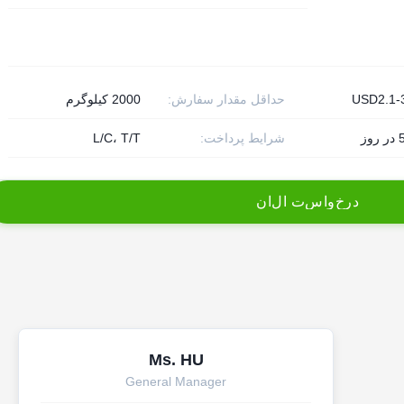
USD2.1-
حداقل مقدار سفارش:
2000 کیلوگرم
ز
شرایط پرداخت:
L/C، T/T
د
ر
خ
و
ا
س
ت
ا
ل
ا
ن
Ms. HU
General Manager