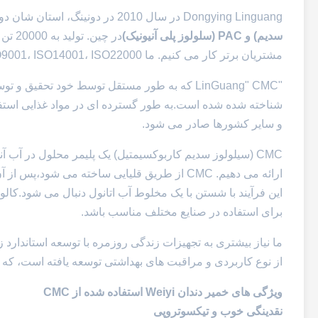
Dongying Linguang در سال 2010 در دونینگ، استان شان دونگ چین تاسیس شد. ما تولید کننده حرفه ای از
سدیم) و PAC (سلولوز پلی آنیونیک)
در چی
مشتریان برتر کار می کنیم. ما ISO9001، ISO14001، ISO22000 و HACCP،BRC،شرکت هلال و FSSC 22000.
"LinGuang" CMC که به طور مستقل توسط خود تحقیق و
شناخته شده شده است.به طور گسترده ای در مواد غذایی استفا
و سایر کشورها صادر می شود.
این فرآیند با شستن با یک مخلوط آب اتانول دنبال می شود.
کالو
برای استفاده در صنایع مختلف مناسب باشد.
ما نیاز بیشتری به تجهیزات زندگی روزمره با توسعه استاندار
از نوع کاربردی و مراقبت های بهداشتی توسعه یافته است، که نیاز های ب
ویژگی های خمیر دندان Weiyi استفاده شده از CMC
نقدینگی خوب و تیکسوتروپی