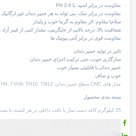
مقاومت در برابر اسید: با PH 2-4
مقاومت در برابر نمک: می تواند به هر خمیر دندان غیر ارگانیک
سلام
t مقاوم: اثر مقاوم به گرما خوب و پایدار
شفافیت بالا: درجه بالایی از جایگزینی، مقدار کمی از فیبر آزاد 
مقاومت قوی در برابر آنتی بیوتیک ها
تاثیر در تولید خمیر دندان
سازگاری خوب، حتی ترکیب اجزای خمیر دندان
خمیر دندان با قابلیتی بسیار خوب
خوب و صاف
مدل های CMC سطح خمیر دندان: 9M، TM9، TH9، TVH9، TH10، TM12، یا بر اساس درخواست
بسته بندی محصول
25 کیلوگرم کاغذ دست ساز با بافت داخلی در هر کیسه، یا بسته بندی بر اساس نیاز مشتریان.