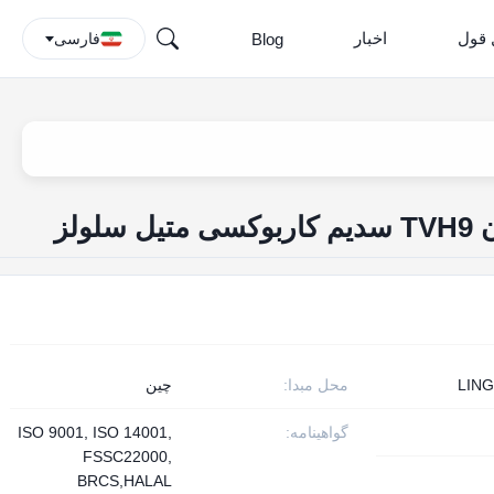
 قول
اخبار
Blog
فارسی
LIN
محل مبدا:
چین
گواهینامه:
ISO 9001, ISO 14001,
FSSC22000,
BRCS,HALAL