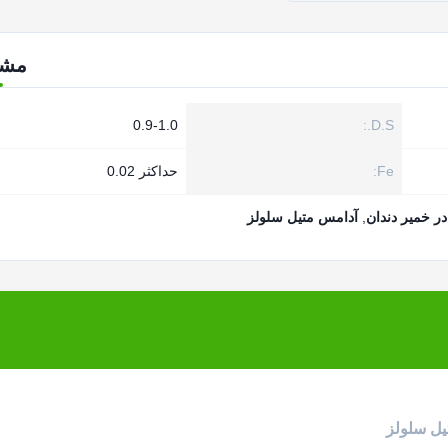
مش
0.9-1.0
D.S.:
Fe:
حداکثر 0.02
,
آدامس متیل سلولز