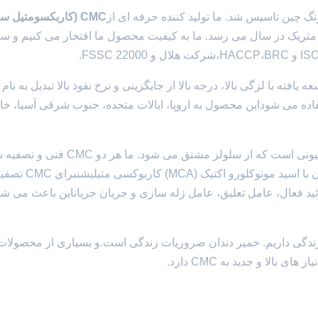
CMC (کاربکسومتیل س
ن. تولید به 20000 تن متریک در سال می رسد. ما به کیفیت محصول ما افتخار می کنیم و سا
 توسعه یافته با لزگی بالا، درجه بالا از جایگزینی و نرخ نفوذ بالا تبدیل به نام
ده می شوداین محصول به اروپا، ایالات متحده، جنوب شرقی آسیا، خاو
CMC (سیلولوز سدیم کاربوکسیمتیل) یک پلیمر محلول در آب آنیونی است که از سلولز مشتق می 
ارائه می دهیم. CMC از طریق قلیایی ساخته می شود،پس از آن ب
ئید فعال، عامل تعلیق، عامل ژله سازی و جریان جریان
این باعث می شو
د زندگی داریم. خمیر دندان ضروریات زندگی است.و بسیاری از محصولات
الا و جدید به CMC دارد.