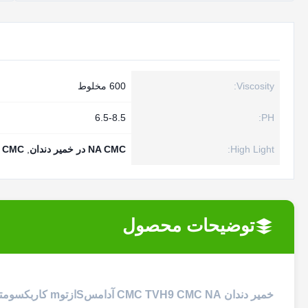
Viscosity:
600 مخلوط
6.5-8.5
PH:
High Light:
NA CMC در خمیر دندان
,
CMC در خمیر دندان
توضیحات محصول
خمیر دندان CMC TVH9 CMC NA آدامس
S
از
تو
m کاربکسومتیل سلولز