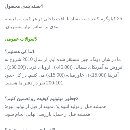
4بسته بندی محصول
25 کیلوگرم کاغذ دست ساز با بافت داخلی در هر کیسه، یا بسته
بندی بر اساس نیاز مشتریان.
5سوالات عمومی
1ما کی هستیم؟
ما در شان دونگ، چین مستقر شده ایم، از سال 2010 شروع به
فروش به آمریکای شمالی ((40.00٪) ، اروپای غربی ((30.00٪) ،
آفریقا ((15.00٪) ، خاورمیانه ((15.00٪) می کنیم. در کل حدود
101-200 نفر در دفتر ما هستند.
2چطور ميتونيم کيفيت رو تضمين کنيم؟
همیشه قبل از تولید انبوه یک نمونه از قبل از تولید انبوه؛
همیشه قبل از حمل، بازرسی نهایی انجام شود.
3از ما چي مي توني بخري؟