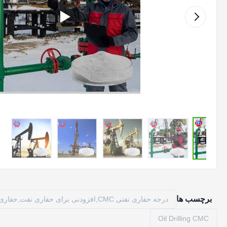
برچسب ها
درجه حفاری نفتی CMC,افزودنی برای حفاری نفت,حفاری نفت CMC
Oil Drilling CMC