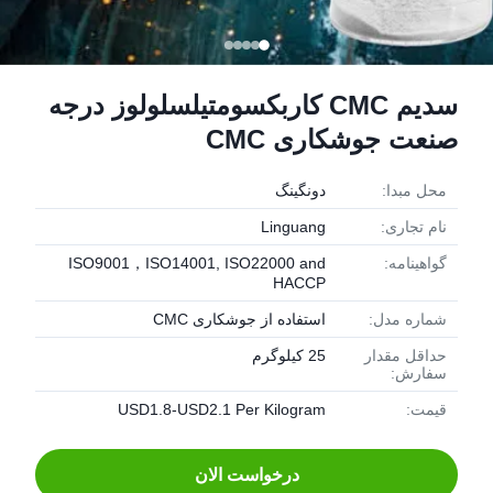
سدیم CMC کاربکسومتیلسلولوز درجه
صنعت جوشکاری CMC
محل مبدا:
دونگينگ
نام تجاری:
Linguang
گواهینامه:
ISO9001，ISO14001, ISO22000 and
HACCP
شماره مدل:
استفاده از جوشکاری CMC
حداقل مقدار
25 کیلوگرم
سفارش:
قیمت:
USD1.8-USD2.1 Per Kilogram
درخواست الان