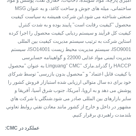
آمیزی پارچه، مواد شوینده، دخانیات، حفاری نفت، پوشش و مواد
ساختمانی، میله های جوش و ساخت کاغذ، و به عنوان MSG
صنعتی شناخته می شود.این شرکت همیشه به سیاست کیفیت
محصول "کیفیت رقابت است" پایبند بوده و به شدت کنترل
کیفیت کل فرآیند و سیستم ردیابی کیفیت محصول را اجرا کرده
استاین شرکت به ترتیب سیستم مدیریت کیفیت بین المللی
ISO9001، سیستم مدیریت محیط زیست ISO14001، سیستم
مدیریت ایمنی مواد غذایی 22000 و گواهینامه حسابرسی
HACCP را گذراند.مارک "Linguang" CMC به عنوان "محصول
با کیفیت قابل اعتماد" و "محصول بدون بازرسی" توسط شرکای
خود برای ده سال متوالی ارزیابی شده استبازار فروش کشور را
پوشش می دهد و به اروپا، آمریکا، جنوب شرق آسیا، آفریقا و
سایر بازارهای بین المللی صادر می شود.شنگلي با شرکت هاي
مشهور در داخل و خارج از کشور مانند معادن نفتي روابط تعاوني
بلندمدت راهبردي برقرار کنيم.
عملکرد در CMC: