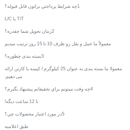
1چه شرايط پرداختي براتون قابل قبوله؟
T/T یا L/C
2زمان تحویل شما چقدره؟
معمولاً ما حمل و نقل رو ظرف 10 تا 15 روز ترتيب ميديم
3بسته بندی چطوره؟
معمولا ما بسته بندی به عنوان 25 کیلوگرم / کیسه یا کارتن ارائه
می دهیم.
4چه وقت ميتونم براي تحقيقاتم پيشنهاد بگيرم؟
تا 12 ساعت ديگه!
5در مورد اعتبار محصولات چي؟
طبق اعلامیه