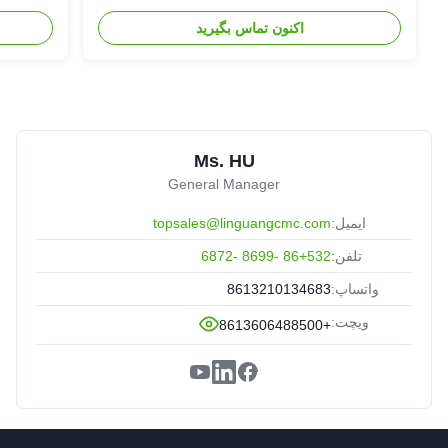
اکنون تماس بگیرید
Ms. HU
General Manager
ایمیل:
topsales@linguangcmc.com
تلفن:
86+532 -8699 -6872
واتساپ:
8613210134683
ویچت:
+8613606488500