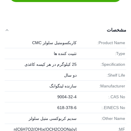
مشخصات
Product Name:
کاربکسومتیل سلولز CMC
Type:
تثبیت کننده ها
Specification:
25 کیلوگرم در هر کیسه کاغذی
Shelf Life:
دو سال
Manufacturer:
سازنده لینگوانگ
9004-32-4
CAS No.:
618-378-6
EINECS No.:
Other Name:
سدیم کربوکسی متیل سلولز
[C6H7O2(OH)x(OCH2COONa)y]n
MF: