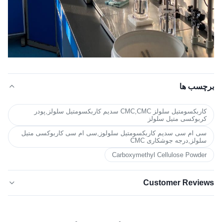
برچسب ها
کاربکسومتیل سلولز CMC,CMC سدیم کاربکسومتیل سلولز,پودر
کربوکسی متیل سلولز
سی ام سی سدیم کاربکسومتیل سلولوز,سی ام سی کاربوکسی متیل
سلولز,درجه جوشکاری CMC
Carboxymethyl Cellulose Powder
Customer Reviews
4.5
★★★★★
★★★★★
بر اساس 50 نظر اخیر