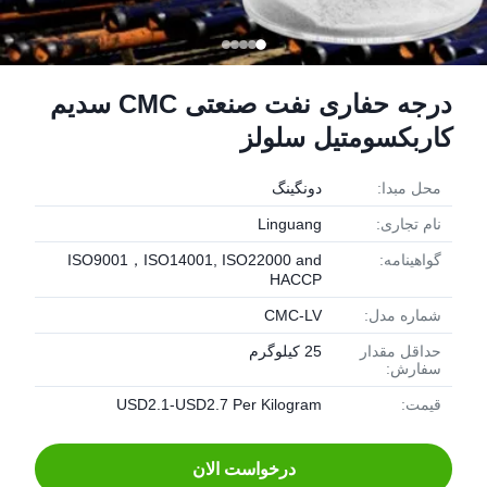
درجه حفاری نفت صنعتی CMC سدیم
کاربکسومتیل سلولز
محل مبدا:
دونگينگ
نام تجاری:
Linguang
گواهینامه:
ISO9001，ISO14001, ISO22000 and
HACCP
شماره مدل:
CMC-LV
حداقل مقدار
25 کیلوگرم
سفارش:
قیمت:
USD2.1-USD2.7 Per Kilogram
درخواست الان