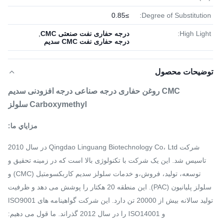
≥0.85
Degree of Substitution:
High Light:
درجه حفاری نفت صنعتی CMC
,
درجه حفاری نفت CMC سدیم
توضیحات محصول
CMC روغن حفاری درجه صناعی درجه افزودنی سدیم
Carboxymethyl سلولز
مزاياي ما:
شرکت Qingdao Linguang Biotechnology Co، Ltd در سال 2010
تاسیس شد. این یک شرکت با تکنولوژی بالا است که در زمینه تحقیق و
توسعه، تولید، فروش،و خدمات سلولز سدیم کاربکسومتیل (CMC) و
سلولز پلیانیون (PAC). این منطقه 20 هکتار را پوشش می دهد و ظرفیت
تولید سالانه بیش از 20000 تن دارد. این شرکت گواهینامه های ISO9001
و ISO14001 را در سال 2012 گذراند. ما قول می دهیم: