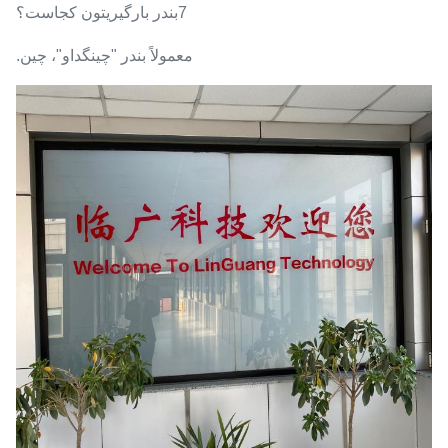
7بندر بارگیریتون کجاست؟
معمولاً بندر "چينگداو"، چين.