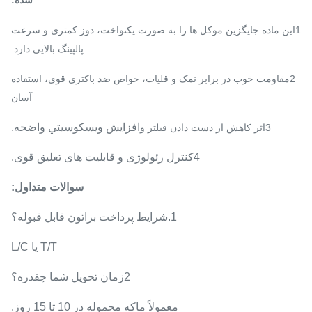
شده:
1این ماده جایگزین موکل ها را به صورت یکنواخت، دوز کمتری و سرعت
پالپینگ بالایی دارد.
2مقاومت خوب در برابر نمک و قلیات، خواص ضد باکتری قوی، استفاده
آسان
افزايش ويسکوسيتي واضحه.
3اثر کاهش از دست دادن فیلتر و
4کنترل رئولوژی و قابلیت های تعلیق قوی.
سوالات متداول:
1.
شرایط پرداخت براتون قابل قبوله؟
T/T یا L/C
2زمان تحویل شما چقدره؟
معمولاً ما
که محموله در 10 تا 15 روز.