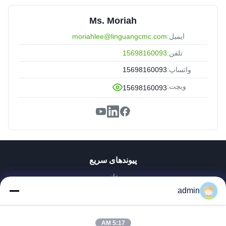
Ms. Moriah
ایمیل:
moriahlee@linguangcmc.com
تلفن:
15698160093
واتساپ:
15698160093
ویچت:
15698160093
پیوندهای سریع
خانه
محصولات
admin
نمایش VR
دربارهی ما
5:17 AM