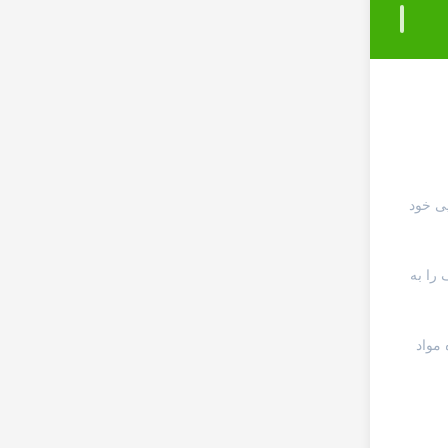
یایی خود
را به
 مواد