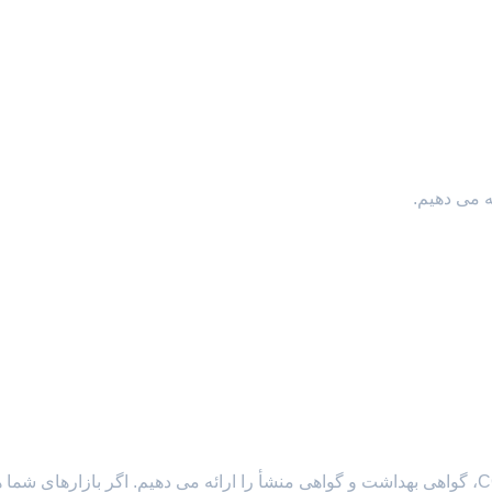
معمولا ما فاکتور تجاری، لیست بسته بندی، لایحه بارگیری، COA، گواهی بهداشت و گواهی منشأ را ارائه می دهیم. اگر بازارهای