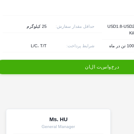
USD1.8-USD2
حداقل مقدار سفارش:
25 کیلوگرم
Ki
در ماه
شرایط پرداخت:
L/C، T/T
د
ر
خ
و
ا
س
ت
ا
ل
ا
ن
Ms. HU
General Manager