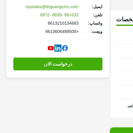
ایمیل:
topsales@linguangcmc.com
تلفن:
86+532 -8699 -6872
خصات
واتساپ:
8613210134683
ویچت:
+8613606488500
درخواست الان
یی