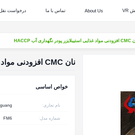
 VR
تماس با ما
درخواست نقل
About Us
ستیبلایزر پودر نگهداری آب HACCP
نان CMC افزودنی مواد غذایی استیبلایزر پودر نگهداری آب HACCP
خواص اساسی
نام تجاری:
nguang
شماره مدل:
FM6