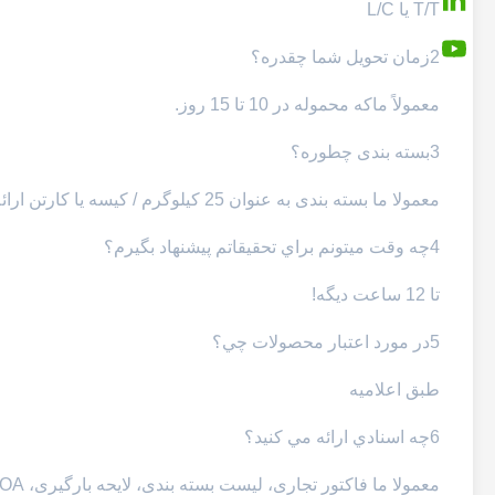
T/T یا L/C
2زمان تحویل شما چقدره؟
معمولاً ما
که محموله در 10 تا 15 روز.
3بسته بندی چطوره؟
معمولا ما بسته بندی به عنوان 25 کیلوگرم / کیسه یا کارتن ارائه می دهیم.
4چه وقت ميتونم براي تحقيقاتم پيشنهاد بگيرم؟
تا 12 ساعت ديگه!
5در مورد اعتبار محصولات چي؟
طبق اعلامیه
6چه اسنادي ارائه مي کنيد؟