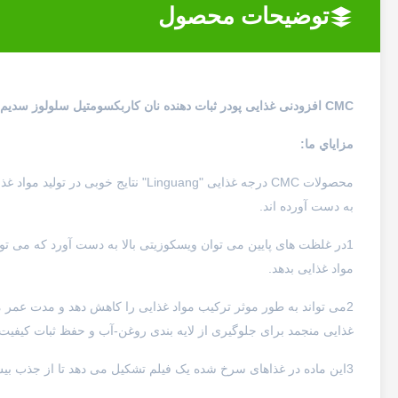
توضیحات محصول
CMC افزودنی غذایی پودر ثبات دهنده نان کاربکسومتیل سلولوز سدیم
مزاياي ما:
محصولات CMC درجه غذایی "Linguang" ن
به دست آورده اند.
1در غلظت های پایین می توان ویسکوزیتی بالا به دست آورد که می ت
مواد غذایی بدهد.
2می تواند به طور موثر ترکیب مواد غذایی را کاهش دهد و مدت عمر مو
غذایی منجمد برای جلوگیری از لایه بندی روغن-آب و حفظ ثبات کیفیت 
3این ماده در غذاهای سرخ شده یک فیلم تشکیل می دهد تا از جذب بیش از حد روغن جلوگیری شود.