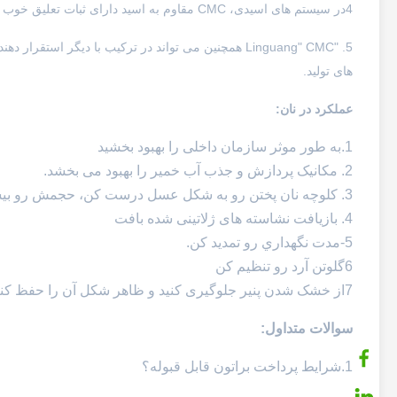
4در سیستم های اسیدی، CMC مقاوم به اسید دارای ثبات تعلیق خوب است و می تواند به طور موثر ثبات امولسیون و مقاومت پروتئین را بهبود بخشد.
5. "Linguang" CMC همچنین می تواند در ترکیب با دیگر 
های تولید.
عملکرد در نان:
1.به طور موثر سازمان داخلی را بهبود بخشید
2. مکانیک پردازش و جذب آب خمیر را بهبود می بخشد.
3. کلوچه نان پختن رو به شکل عسل درست کن، حجمش رو بيشتر کن، سطحش رو روشن کن
4. بازیافت نشاسته های ژلاتینی شده بافت
5-مدت نگهداري رو تمديد کن.
6گلوتن آرد رو تنظیم کن
7از خشک شدن پنیر جلوگیری کنید و ظاهر شکل آن را حفظ کنید.
سوالات متداول:
1.
شرایط پرداخت براتون قابل قبوله؟