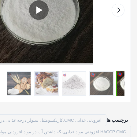
برچسب ها
افزودنی غذایی CMC,کاربکسومتیل سلولز درجه غذایی,درجه مواد غذایی CMC
HACCP CMC افزودنی مواد غذایی,نگه داشتن آب در مواد افزودنی مواد غذایی,تثبیت کننده افزودنی مواد غذایی