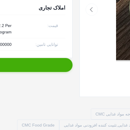
املاک تجاری
قیمت:
.2 Per
logram
توانایی تامین:
10000000 تن 
CMC Food Grade