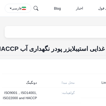
 قول
اخبار
Blog
فارسی
Li
محل مبدا:
دونگينگ
گواهینامه:
ISO9001，ISO14001,
ISO22000 and HACCP